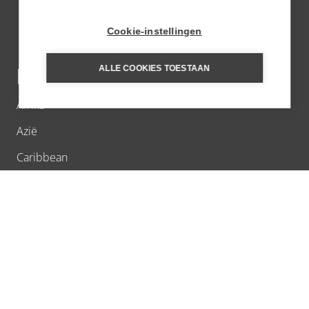
Cookie-instellingen
ALLE COOKIES TOESTAAN
BESTEMMINGEN
Afrika
Azië
Caribbean
Europa
Latijns-Amerika
Midden-Oosten
Noord-Amerika
Oceanië en Polynesië