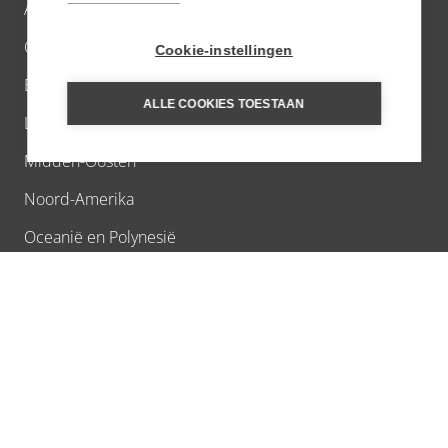
Azië
Caribbean
Cookie-instellingen
Europa
ALLE COOKIES TOESTAAN
Latijns-Amerika
Midden-Oosten
Noord-Amerika
Oceanië en Polynesië
Poolgebieden
INSPIRATIE
Aanbiedingen
Culinaire reizen