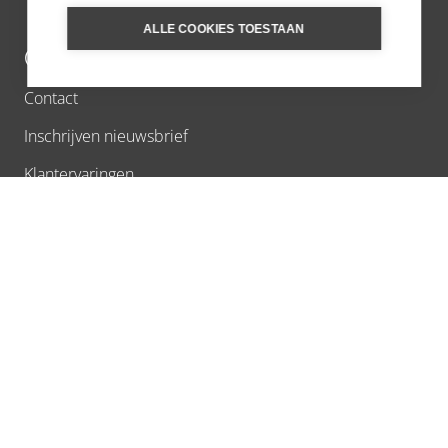
ALLE COOKIES TOESTAAN
OVER ONS
Contact
Inschrijven nieuwsbrief
Klantervaringen
Over Ons
Reisvoorstel
Extra Services
Stel een vraag
Vacatures
Verantwoord reizen