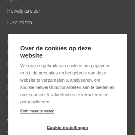
Huwelijksreizen
Luxe reizen
Natuurreizen
Over de cookies op deze
Private Jet
website
Privé villa’s
We maken gebruik van cookies om gegevens
m.b.t. de prestaties en het gebruik van deze
Riviercruises wereldwijd
website te verzamelen & analyseren, om
Short breaks
sociale netwerkfunctionaliteiten aan te bieden en
onze content & advertenties te verbeteren en
Strand
personaliseren.
Treinreizen
Kom meer te weten
Virtuoso voordelen
Cookie-instellingen
Wandelreizen