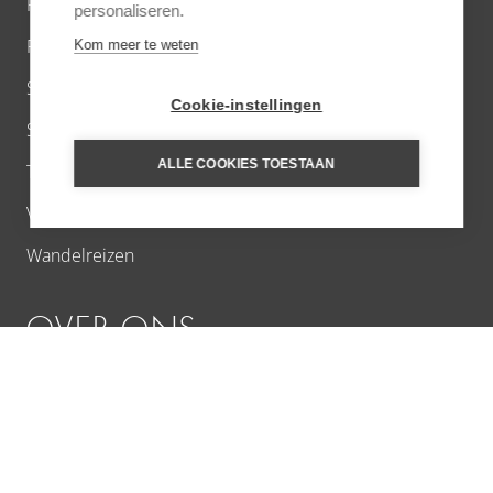
Privé villa’s
personaliseren.
Riviercruises wereldwijd
Kom meer te weten
Short breaks
Cookie-instellingen
Strand
ALLE COOKIES TOESTAAN
Treinreizen
Virtuoso voordelen
Wandelreizen
OVER ONS
Contact
Inschrijven nieuwsbrief
Klantervaringen