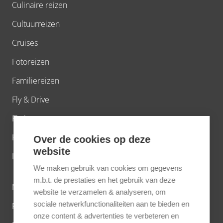
Culinaire reizen
Cultuurreizen
Cruises
Fotoreizen
Familiereizen
Fly & Drive
Fly-in
Huwelijksreizen
Over de cookies op deze
website
Luxe reizen
We maken gebruik van cookies om gegevens
m.b.t. de prestaties en het gebruik van deze
Natuurreizen
website te verzamelen & analyseren, om
sociale netwerkfunctionaliteiten aan te bieden en
Private Jet
onze content & advertenties te verbeteren en