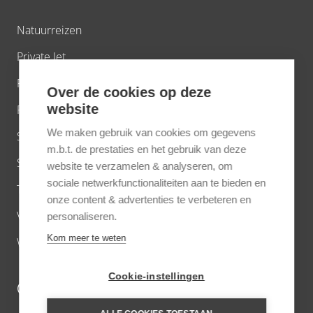
Natuurreizen
Private Jet
Privé villa’s
Over de cookies op deze
website
Riviercruises wereldwijd
We maken gebruik van cookies om gegevens
Short breaks
m.b.t. de prestaties en het gebruik van deze
Strand
website te verzamelen & analyseren, om
sociale netwerkfunctionaliteiten aan te bieden en
Treinreizen
onze content & advertenties te verbeteren en
Virtuoso voordelen
personaliseren.
Kom meer te weten
Wandelreizen
Cookie-instellingen
OVER ONS