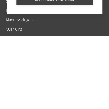
ALLE COOKIES TOESTAAN
Contact
Inschrijven nieuwsbrief
Klantervaringen
Over Ons
Reisvoorstel
Extra Services
Stel een vraag
Vacatures
Verantwoord reizen