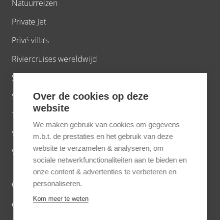
Natuurreizen
Private Jet
Privé villa’s
Riviercruises wereldwijd
Short breaks
Over de cookies op deze
Strand
website
Treinreizen
We maken gebruik van cookies om gegevens
Virtuoso voordelen
m.b.t. de prestaties en het gebruik van deze
website te verzamelen & analyseren, om
Wandelreizen
sociale netwerkfunctionaliteiten aan te bieden en
onze content & advertenties te verbeteren en
OVER ONS
personaliseren.
Kom meer te weten
Contact