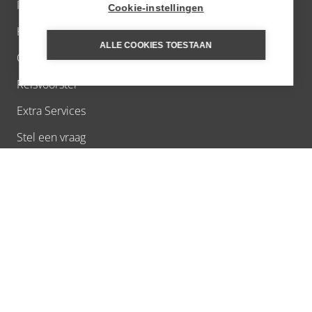
Inschrijven nieuwsbrief
Cookie-instellingen
Klantervaringen
ALLE COOKIES TOESTAAN
Over Ons
Reisvoorstel
Extra Services
Stel een vraag
Vacatures
Verantwoord reizen