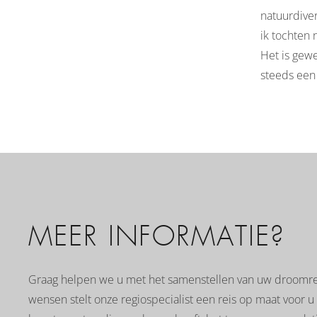
natuurdiver
ik tochten 
Het is gewe
steeds een
MEER INFORMATIE?
Graag helpen we u met het samenstellen van uw droomre
wensen stelt onze regiospecialist een reis op maat voor u