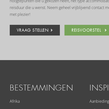
hoogtepunten die u gekozen heeft, het type accommodatie
reisduur die u wenst. Neem geheel vrijblijvend contact m
met plezier!
VRAAG STELLEN
REISVOORSTEL
BESTEMMINGEN
INSP
Afrika
Aanbiedin