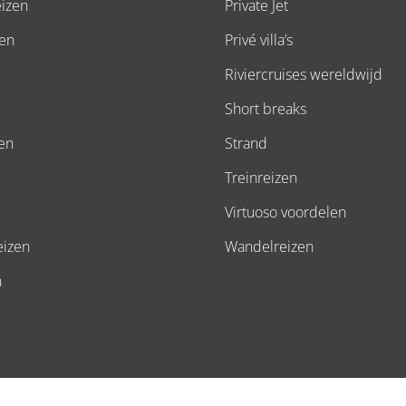
eizen
Private Jet
zen
Privé villa’s
Riviercruises wereldwijd
Short breaks
zen
Strand
Treinreizen
Virtuoso voordelen
eizen
Wandelreizen
n