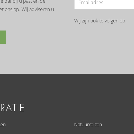
 dat bij u past en de
et ons op. Wij adviseren u
Wij zijn ook te volgen op:
IRATIE
gen
Natuurreizen