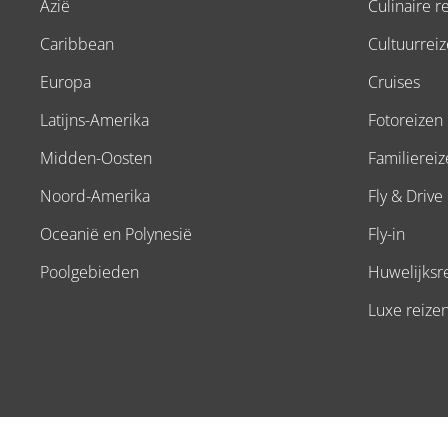
Azië
Culinaire r
Caribbean
Cultuurrei
Europa
Cruises
Latijns-Amerika
Fotoreizen
Midden-Oosten
Familierei
Noord-Amerika
Fly & Drive
Oceanië en Polynesië
Fly-in
Poolgebieden
Huwelijksr
Luxe reize