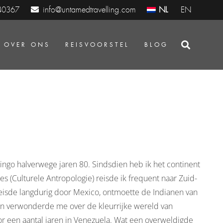
info@untamedtravelling.com
NL
EN
40367
OVER ONS
REISVOORSTEL
BLOG
ngo halverwege jaren 80. Sindsdien heb ik het continent
es (Culturele Antropologie) reisde ik frequent naar Zuid-
isde langdurig door Mexico, ontmoette de Indianen van
en verwonderde me over de kleurrijke wereld van
or een aantal jaren in Venezuela. Wat een overweldigde