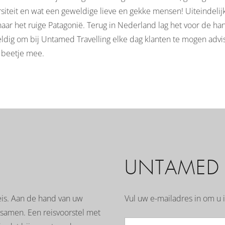
siteit en wat een geweldige lieve en gekke mensen! Uiteindeli
naar het ruige Patagonië. Terug in Nederland lag het voor de ha
ldig om bij Untamed Travelling elke dag klanten te mogen advise
 beetje mee.
UNTAMED I
is. Aan de hand van uw
Vul uw e-mailadres in om u i
 samen. Een reisvoorstel met