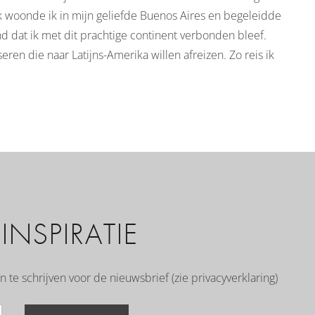
jk woonde ik in mijn geliefde Buenos Aires en begeleidde
nd dat ik met dit prachtige continent verbonden bleef.
ren die naar Latijns-Amerika willen afreizen. Zo reis ik
NSPIRATIE
n te schrijven voor de nieuwsbrief (zie
privacyverklaring
)