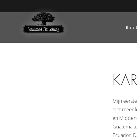
BES
KA
Mijn eerst
niet meer l
en Midden-
Guatemala.
Ecuador. Da