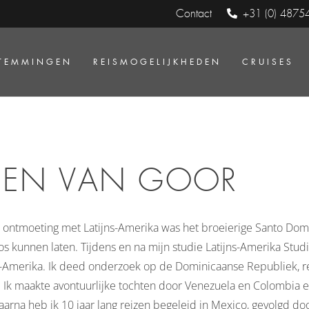
Contact
+31 (0) 4875
TEMMINGEN
REISMOGELIJKHEDEN
CRUISES
REN VAN GOOR
e ontmoeting met Latijns-Amerika was het broeierige Santo Domi
os kunnen laten. Tijdens en na mijn studie Latijns-Amerika Studi
Amerika. Ik deed onderzoek op de Dominicaanse Republiek, re
 Ik maakte avontuurlijke tochten door Venezuela en Colombia 
arna heb ik 10 jaar lang reizen begeleid in Mexico, gevolgd do