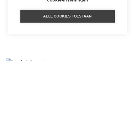
Cookie-instellingen
ALLE COOKIES TOESTAAN
NOORD-KENIA PER
HELIKOPTER
BEACH & BUSH KENIA