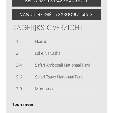
BEL ONS: +31-487540367
VANUIT BELGIË: +32-38087146
DAGELIJKS OVERZICHT
1
Nairobi
2
Lake Naivasha
3-4
Safari Amboseli Nationaal Park
5-6
Safari Tsavo Nationaal Park
7-9
Mombasa
Toon meer