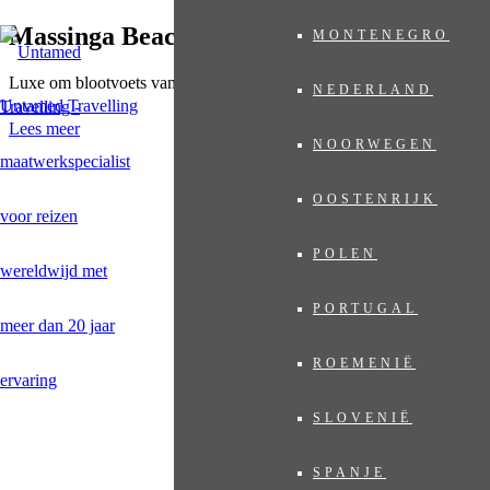
Massinga Beach Lodge
MONTENEGRO
Luxe om blootvoets van te genieten
NEDERLAND
Untamed Travelling
Lees meer
NOORWEGEN
OOSTENRIJK
POLEN
PORTUGAL
ROEMENIË
SLOVENIË
SPANJE