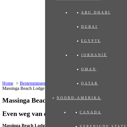
ABU DHABI
DUBAI
EGYPTE
JORDANIË
OMAN
Home
Bestemmingen
Afrika
Mozambique
QATAR
Massinga Beach Lodge
NOORD-AMERIKA
Massinga Beach Lodge
Even weg van de bewoonde wereld
CANADA
Massinga Beach Lodge
ligt aan een eindeloos lange strook wit
VERENIGDE STAT