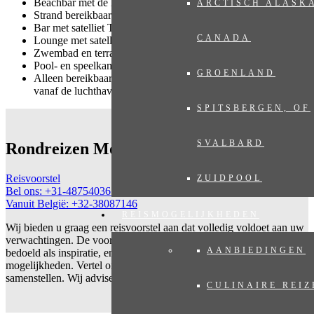
Beachbar met de heerlijkste verkoelende dranken en cocktails
ARCTISCH ALASK
Strand bereikbaar per golfcart
Bar met satelliet TV
CANADA
Lounge met satelliet TV
Zwembad en terras
Pool- en speelkamer
GROENLAND
Alleen bereikbaar per 4X4; de lodge verzorgt de transfer
vanaf de luchthaven
SPITSBERGEN, OF
SVALBARD
Rondreizen Mozambique
Reisvoorstel
ZUIDPOOL
Bel ons: +31-487540367
Vanuit België: +32-38087146
REISMOGELIJKHEDEN
Wij bieden u graag een reisvoorstel aan dat volledig voldoet aan uw
verwachtingen. De voorgestelde reizen op onze website zijn vooral
AANBIEDINGEN
bedoeld als inspiratie, en tonen slechts een kleine greep uit de
mogelijkheden. Vertel ons uw wensen en laat ons uw reis op maat
samenstellen. Wij adviseren u met plezier!
CULINAIRE REIZ