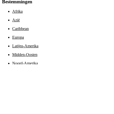
Bestemmingen
Afrika
Azië
Caribbean
Europa
Latijns-Amerika
Midden-Oosten
Noord-Amerika
Oceanië en Polynesië
Poolgebieden
Inspiratie
Aanbiedingen
Culinaire reizen