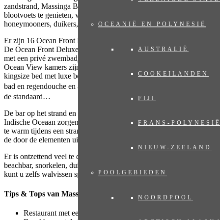
zandstrand, Massinga Beach. Een luxe paradijs in
Mozambique
om
blootvoets te genieten, ver van alle drukte, ideaal voor
honeymooners, duikers, vissers en gezinnen.
OCEANIË EN POLYNESIË
Er zijn 16 Ocean Front Deluxe kamers en 12 Ocean View kamers.
De Ocean Front Deluxe kamers zijn het meest luxe met een deck
AUSTRALIË
met een privé zwembadje en een rijkelijk gevulde minibar, ook de
Ocean View kamers zijn super luxe ingericht. Een extra lang
COOKEILANDEN
kingsize bed met luxe beddengoed, een badkamer met vrijstaand
bad en regendouche en apart toilet en 180
uitzicht op de oceaan is
º
de standaard…
FIJI
De bar op het strand en het zwembad aan de rand van de warme
Indische Oceaan zorgen voor comfort en verkoeling. En wordt het u
FRANS-POLYNESI
te warm tijdens een strandpicknick, dan zoekt u de schaduw op van
de door de elementen uitgesleten rotsen.
NIEUW-ZEELAND
Er is ontzettend veel te doen: picknicken op het strand, poolen in de
beachbar, snorkelen, duiken, rots vissen, golfen en in het seizoen
POOLGEBIEDEN
kunt u zelfs walvissen spotten.
Tips & Tops van Massinga Beach:
NOORDPOOL
Restaurant met een menukaart om van te watertanden