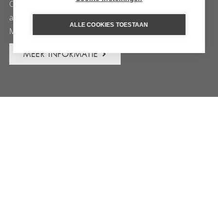
Combineer een safari door Tanzania met een verblijf
aan de kust of op een van de eilanden Pemba, Mafia,
ALLE COOKIES TOESTAAN
Mnemba
MEER INFORMATIE
INSPIRATIE REIZEN VOOR
TANZANIA