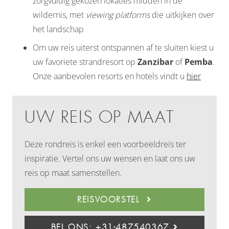
zorgvuldig gekozen lokaties midden in de
wildernis, met
viewing platforms
die uitkijken over
het landschap
Om uw reis uiterst ontspannen af te sluiten kiest u
uw favoriete strandresort op
Zanzibar
of
Pemba
.
Onze aanbevolen resorts en hotels vindt u
hier
UW REIS OP MAAT
Deze rondreis is enkel een voorbeeldreis ter
inspiratie. Vertel ons uw wensen en laat ons uw
reis op maat samenstellen.
REISVOORSTEL
BEL ONS: +31-487540367