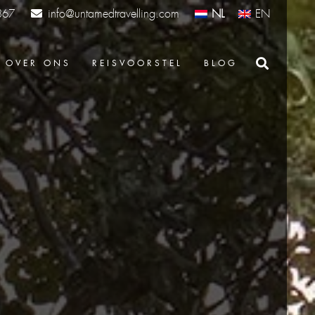
info@untamedtravelling.com
NL
EN
367
OVER ONS
REISVOORSTEL
BLOG