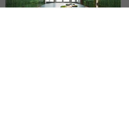
THE MIDDLE HOUSE
Intiem en artistiek hotel in het hart van Shanghai
MEER INFORMATIE