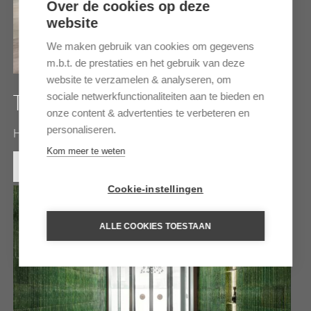
Over de cookies op deze
website
We maken gebruik van cookies om gegevens
m.b.t. de prestaties en het gebruik van deze
website te verzamelen & analyseren, om
sociale netwerkfunctionaliteiten aan te bieden en
THE TEMPLE HOUSE
onze content & advertenties te verbeteren en
personaliseren.
Holistisch en historisch boetiekhotel in Chengdu
Kom meer te weten
MEER INFORMATIE
Cookie-instellingen
ALLE COOKIES TOESTAAN