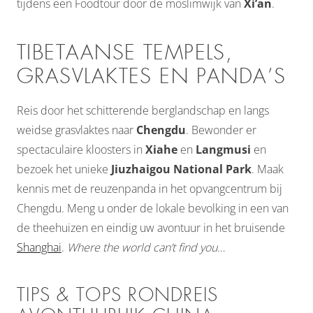
tijdens een Foodtour door de moslimwijk van
Xi’an
.
TIBETAANSE TEMPELS,
GRASVLAKTES EN PANDA’S
Reis door het schitterende berglandschap en langs
weidse grasvlaktes naar
Chengdu
. Bewonder er
spectaculaire kloosters in
Xiahe
en
Langmusi
en
bezoek het unieke
Jiuzhaigou National Park
. Maak
kennis met de reuzenpanda in het opvangcentrum bij
Chengdu. Meng u onder de lokale bevolking in een van
de theehuizen en eindig uw avontuur in het bruisende
Shanghai
.
Where the world can’t find you…
TIPS & TOPS RONDREIS