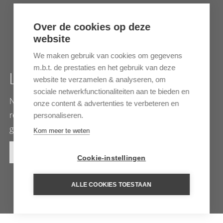
Over de cookies op deze
website
We maken gebruik van cookies om gegevens
m.b.t. de prestaties en het gebruik van deze
LANDSCHAPPEN
website te verzamelen & analyseren, om
sociale netwerkfunctionaliteiten aan te bieden en
Niets dan desolate onaangetaste natuur zover het oog
onze content & advertenties te verbeteren en
reikt, slechts afgewisseld met wapperende
personaliseren.
gebedsvlaggetjes
Kom meer te weten
MEER INFORMATIE
Cookie-instellingen
ALLE COOKIES TOESTAAN