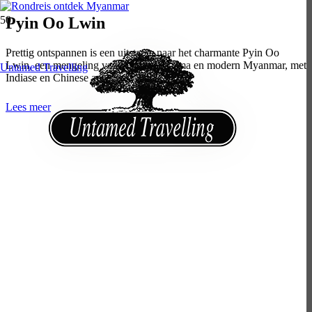
Pyin Oo Lwin
Prettig ontspannen is een uitstapje naar het charmante Pyin Oo
Lwin, een mengeling van koloniaal Birma en modern Myanmar, met
Untamed Travelling
Indiase en Chinese accenten.
Lees meer