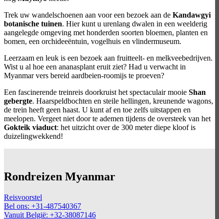
Trek uw wandelschoenen aan voor een bezoek aan de
Kandawgyi
botanische tuinen
. Hier kunt u urenlang dwalen in een weelderig
aangelegde omgeving met honderden soorten bloemen, planten en
bomen, een orchideeëntuin, vogelhuis en vlindermuseum.
Leerzaam en leuk is een bezoek aan fruitteelt- en melkveebedrijven.
Wist u al hoe een ananasplant eruit ziet? Had u verwacht in
Myanmar vers bereid aardbeien-roomijs te proeven?
Een fascinerende treinreis doorkruist het spectaculair mooie
Shan
gebergte
. Haarspeldbochten en steile hellingen, kreunende wagons,
de trein heeft geen haast. U kunt af en toe zelfs uitstappen en
meelopen. Vergeet niet door te ademen tijdens de oversteek van het
Gokteik viaduct
: het uitzicht over de 300 meter diepe kloof is
duizelingwekkend!
Rondreizen Myanmar
Reisvoorstel
Bel ons: +31-487540367
Vanuit België: +32-38087146