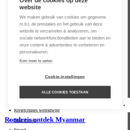
Over de cookies op deze
Cultuurreizen
website
Cruises
We maken gebruik van cookies om gegevens
Fotoreizen
m.b.t. de prestaties en het gebruik van deze
website te verzamelen & analyseren, om
Familiereizen
sociale netwerkfunctionaliteiten aan te bieden en
Fly & Drive
onze content & advertenties te verbeteren en
Fly-in
personaliseren.
Huwelijksreizen
Kom meer te weten
Luxe reizen
Cookie-instellingen
Natuurreizen
Private Jet
ALLE COOKIES TOESTAAN
Privé villa’s
Riviercruises wereldwijd
Rondreis ontdek Myanmar
Short breaks
Strand