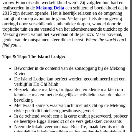
vrouw Francoise die werkelijkheid werd. Zij volgden hun hart en
realiseerden in de
Mekong Delta
een schitterend boetiekhotel dat in
2015 zijn deuren opende. Het is heerlijk relaxen en de omgeving
nodigt uit om op avontuur te gaan. Verken per fiets de omgeving
omringd door verschillende authentieke dorpen, wandel door de
tropische tuin en sta versteld van het adembenemende uitzicht op de
Mekong rivier, vanuit het zwembad of de jacuzzi. Maar bovenal,
geniet van de ontspannen sfeer die er heerst.
Where the world can’t
find you...
Tips & Tops The Island Lodge:
Bewonder in de ochtend van de zonsopgang bij de Mekong
Rivier
De Island Lodge kan perfect worden gecombineerd met een
verblijf in Ho Chi Minh
Bezoek lokale markten, fruitgaarden en kleine markten om
kennis te maken met de dagelijkse activiteiten van de lokale
bevolking
Met twaalf kamers waarvan acht met uitzicht op de Mekong
rivier geeft dit hotel een guesthouse-gevoel
In de ochtend wordt een a la carte ontbijt geserveerd, probeer
de heerlijke Eggs Benedict of de vers gebakken croissants
Neem de lokale veerboot naar Ben Tre, maak kennis met de
vriendelijke lokale bevolking en bewonder de koloniale stijl