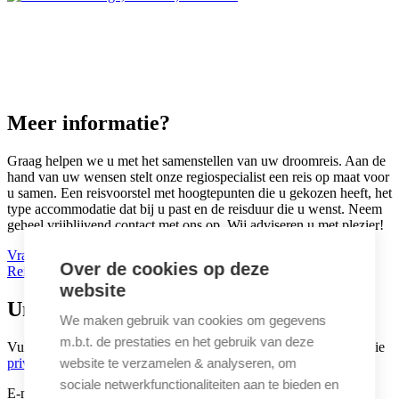
Meer informatie?
Graag helpen we u met het samenstellen van uw droomreis. Aan de
hand van uw wensen stelt onze regiospecialist een reis op maat voor
u samen. Een reisvoorstel met hoogtepunten die u gekozen heeft, het
type accommodatie dat bij u past en de reisduur die u wenst. Neem
geheel vrijblijvend contact met ons op. Wij adviseren u met plezier!
Vraag stellen
Over de cookies op deze
Reisvoorstel
website
Untamed inspiratie
We maken gebruik van cookies om gegevens
m.b.t. de prestaties en het gebruik van deze
Vul uw e-mailadres in om u in te schrijven voor de nieuwsbrief (zie
privacyverklaring
)
website te verzamelen & analyseren, om
sociale netwerkfunctionaliteiten aan te bieden en
E-mailadres
(Vereist)