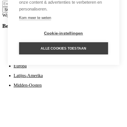
onze content & advertenties te verbeteren en
personaliseren.
SCHRIJF IN
Wij zijn ook te volgen op:
Kom meer te weten
Bestemmingen
Cookie-instellingen
Afrika
Azië
ALLE COOKIES TOESTAAN
Caribbean
Europa
Latijns-Amerika
Midden-Oosten
Noord-Amerika
Oceanië en Polynesië
Poolgebieden
Inspiratie