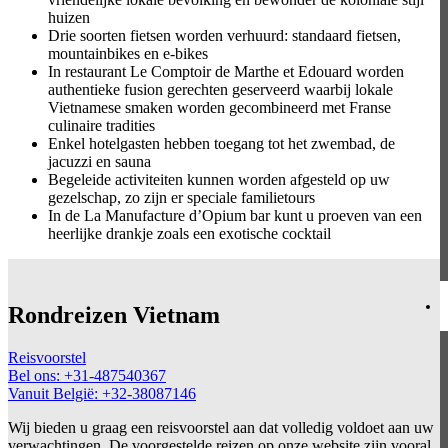
huizen
Drie soorten fietsen worden verhuurd: standaard fietsen,
mountainbikes en e-bikes
In restaurant Le Comptoir de Marthe et Edouard worden
authentieke fusion gerechten geserveerd waarbij lokale
Vietnamese smaken worden gecombineerd met Franse
culinaire tradities
Enkel hotelgasten hebben toegang tot het zwembad, de
jacuzzi en sauna
Begeleide activiteiten kunnen worden afgesteld op uw
gezelschap, zo zijn er speciale familietours
In de La Manufacture d’Opium bar kunt u proeven van een
heerlijke drankje zoals een exotische cocktail
Rondreizen Vietnam
Reisvoorstel
Bel ons: +31-487540367
Vanuit België: +32-38087146
Wij bieden u graag een reisvoorstel aan dat volledig voldoet aan uw
verwachtingen. De voorgestelde reizen op onze website zijn vooral