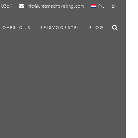
info@untamedtravelling.com
NL
EN
40367
OVER ONS
REISVOORSTEL
BLOG