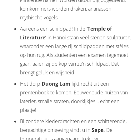
klinkende namen worden uitbundig opgediend:
komkommers worden draken, ananassen
mythische vogels.
Aai eens een schildpad! In de
‘Temple of
Literature’
in Hanoi staan veel stenen sculpturen,
waaronder een lange rij schildpadden met stèles
op hun rug. Als studenten een examen tegemoet
gaan, aaien zij de kop van zo’n schildpad. Dat
brengt geluk en wijsheid.
Het dorp
Duong Lam
lijkt recht uit een
prentenboek te komen. Eeuwenoude huizen van
lateriet, smalle straten, doorkijkjes… echt een
plaatje!
Bijzondere klederdrachten en een schitterende,
bergachtige omgeving vindt u in
Sapa
. De
temperatuur is aangenaam, trek uw