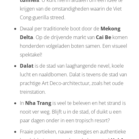
tunnels
. U kunt hierin afdalen om een idee te
krijgen van de omstandigheden waarin de Viet
Cong-guerilla streed.
Dwaal per traditionele boot door de
Mekong
Delta
. Op de drijvende markt van
Cai Be
komen
honderden volgeladen boten samen. Een visueel
spektakel!
Dalat
is de stad van laaghangende nevel, koele
lucht en naaldbomen. Dalat is tevens de stad van
prachtige Art Deco-architectuur, zoals het oude
treinstation.
In
Nha Trang
is veel te beleven en het strand is
nooit ver weg. Blijft u in de stad, of duikt u een
paar dagen onder in een tropisch resort?
Fraaie portieken, nauwe steegjes en authentieke