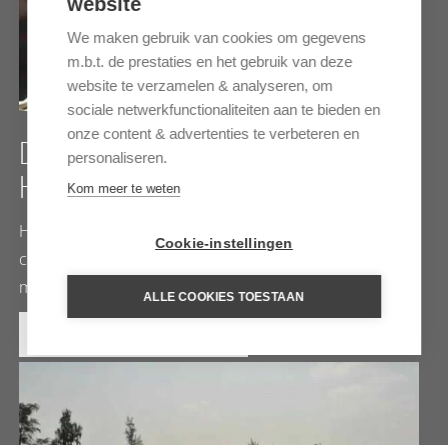
website
We maken gebruik van cookies om gegevens
m.b.t. de prestaties en het gebruik van deze
website te verzamelen & analyseren, om
sociale netwerkfunctionaliteiten aan te bieden en
onze content & advertenties te verbeteren en
DE BERGVOLKEREN VAN
personaliseren.
HET NOORDEN
Kom meer te weten
Het uiterste noorden van Vietnam kent een zeer rijke
Cookie-instellingen
culturele diversiteit. Tijdens een meerdaagse trekking
met homestays ontmoet u verschillende…
ALLE COOKIES TOESTAAN
MEER INFORMATIE