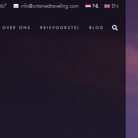
info@untamedtravelling.com
NL
EN
367
OVER ONS
REISVOORSTEL
BLOG