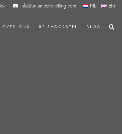
info@untamedtravelling.com
NL
EN
367
OVER ONS
REISVOORSTEL
BLOG