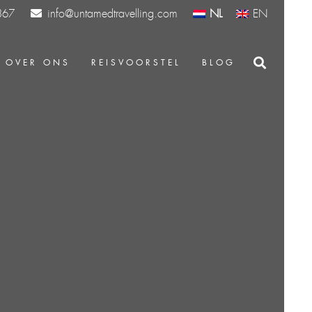
info@untamedtravelling.com
NL
EN
367
OVER ONS
REISVOORSTEL
BLOG