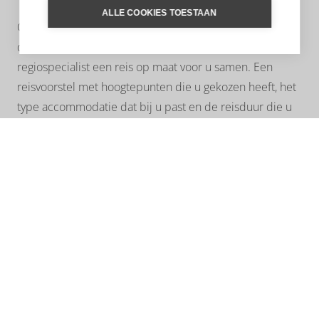
ALLE COOKIES TOESTAAN
Graag helpen we u met het samenstellen van uw
droomreis. Aan de hand van uw wensen stelt onze
regiospecialist een reis op maat voor u samen. Een
reisvoorstel met hoogtepunten die u gekozen heeft, het
type accommodatie dat bij u past en de reisduur die u
wenst. Neem geheel vrijblijvend contact met ons op. Wij
adviseren u met plezier!
VRAAG STELLEN
REISVOORSTEL
UNTAMED INSPIRATIE
Vul uw e-mailadres in om u in te schrijven voor de