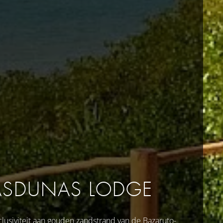
ASDUNAS LODGE
clusiviteit aan gouden zandstrand van de Bazaruto-