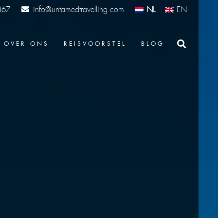
info@untamedtravelling.com
NL
EN
367
OVER ONS
REISVOORSTEL
BLOG