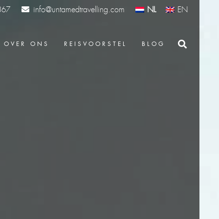
info@untamedtravelling.com
NL
EN
367
OVER ONS
REISVOORSTEL
BLOG