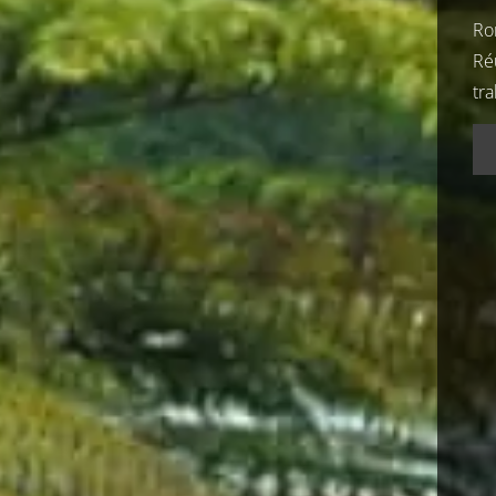
Ro
Ré
tra