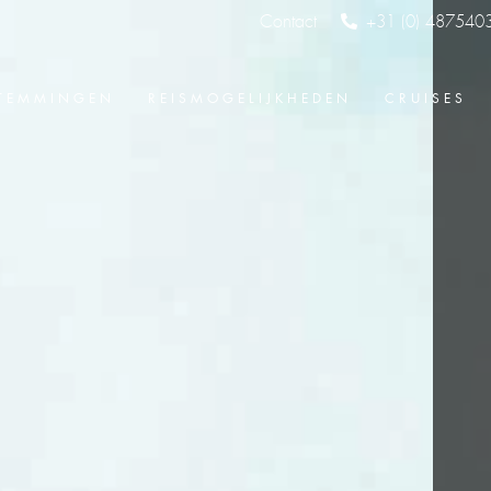
Contact
+31 (0) 487540
TEMMINGEN
REISMOGELIJKHEDEN
CRUISES