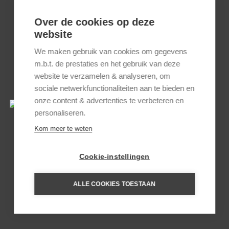
Over de cookies op deze
website
We maken gebruik van cookies om gegevens
m.b.t. de prestaties en het gebruik van deze
website te verzamelen & analyseren, om
ZUID-AFRIKA CULINAIR
sociale netwerkfunctionaliteiten aan te bieden en
onze content & advertenties te verbeteren en
personaliseren.
Kom meer te weten
Cookie-instellingen
RONDREIS KAAPSTAD EN
ALLE COOKIES TOESTAAN
TUINROUTE