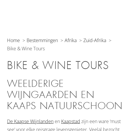
Home
Bestemmingen
Afrika
Zuid-Afrika
Bike & Wine Tours
BIKE & WINE TOURS
WEELDERIGE
WIJNGAARDEN EN
KAAPS NATUURSCHOON
De Kaapse Wijnlanden
en
Kaapstad
zijn een ware ‘must
see’ voor elke reisgrage levensgenieter. Veelal bezocht