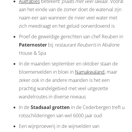
Augrabies
betekent ‘
plaats met veel lawaai
’. Vooral
aan het einde van de zomer doet de waterval zijn
naam eer aan wanneer de rivier veel water met
zich meedraagt en het geluid oorverdovend is
Proef de geweldige gerechten van chef Reuben in
Paternoster
bij
restaurant Reuben’s
in Abalone
House & Spa
In de maanden september en oktober staan de
bloemenvelden in bloei in
Namakwaland
, maar
zeker ook in de andere maanden is het een
prachtig wandelgebied met veel uitgezette
wandelroutes in diverse niveaus
In de
Stadsaal grotten
in de Cederbergen treft u
rotsschilderingen van wel 6000 jaar oud
Een wijnproeverij in de wijnvelden van