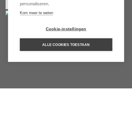
MEER INFORMATIE
personaliseren.
Kom meer te weten
Cookie-instellingen
ALLE COOKIES TOESTAAN
DE KAAPSE WIJNLANDEN
Een regio vol historische wijnlandgoederen, bekroonde