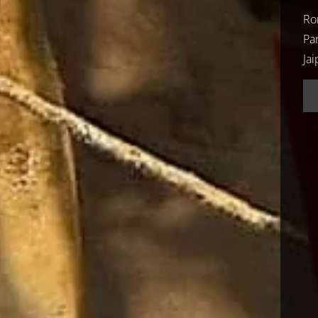
Ron
Pa
Jai