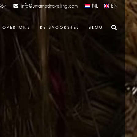
info@untamedtravelling.com
NL
EN
367
OVER ONS
REISVOORSTEL
BLOG