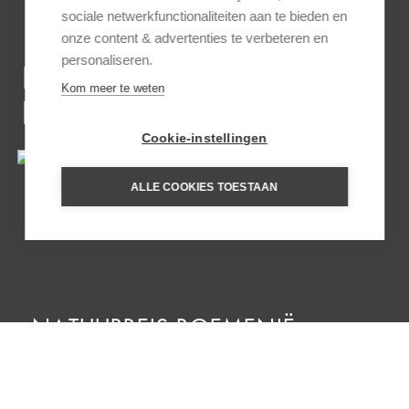
sociale netwerkfunctionaliteiten aan te bieden en
onze content & advertenties te verbeteren en
personaliseren.
INSPIRATIE REIZEN VOOR
Kom meer te weten
DE KARPATEN
Cookie-instellingen
ALLE COOKIES TOESTAAN
NATUURREIS ROEMENIË