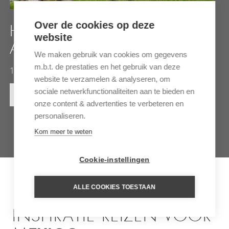
Over de cookies op deze
HACIENDA XCANATUN BY
website
ANGSANA
We maken gebruik van cookies om gegevens
m.b.t. de prestaties en het gebruik van deze
18-Eeuwse haciënda in Yucatán
website te verzamelen & analyseren, om
sociale netwerkfunctionaliteiten aan te bieden en
MEER INFORMATIE
onze content & advertenties te verbeteren en
personaliseren.
Kom meer te weten
Cookie-instellingen
ALLE COOKIES TOESTAAN
INSPIRATIE REIZEN VOOR