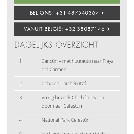
BEL ONS: +31-487540367
VANUIT BELGIË: +32-38087146
DAGELIJKS OVERZICHT
1
Cancún – met huurauto naar Playa
del Carmen
2
Cobá en Chichén Itzá
3
Vroeg bezoek Chichén Itzá en
door naar Celestun
4
National Park Celestún
5
Via Uxmal naar haciënda in de