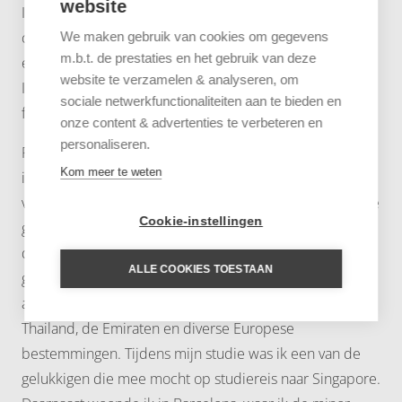
website
In januari 2025 begon ik als vierdejaars hbo-
communicatiestudent bij Untamed Travelling, met nog
We maken gebruik van cookies om gegevens
m.b.t. de prestaties en het gebruik van deze
één laatste opdracht: mijn afstudeeronderzoek.
website te verzamelen & analyseren, om
Inmiddels heb ik mijn diploma in de pocket en ben ik
sociale netwerkfunctionaliteiten aan te bieden en
fulltime onderdeel van het marketingteam.
onze content & advertenties te verbeteren en
personaliseren.
Reizen en communicatie zijn mij met de paplepel
Kom meer te weten
ingegoten. Met een vader die de hele wereld over reist
voor zijn eigen communicatiebureau en een moeder die
Cookie-instellingen
grafisch vormgever is, was het dan ook geen verrassing
dat ik deze richting opging. Al op jonge leeftijd raakte ik
ALLE COOKIES TOESTAAN
geïnteresseerd in andere culturen. Ik reisde onder
andere naar de Verenigde Staten, Japan, Indonesië,
Thailand, de Emiraten en diverse Europese
bestemmingen. Tijdens mijn studie was ik een van de
gelukkigen die mee mocht op studiereis naar Singapore.