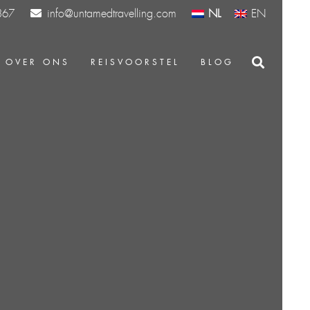
info@untamedtravelling.com
NL
EN
367
OVER ONS
REISVOORSTEL
BLOG