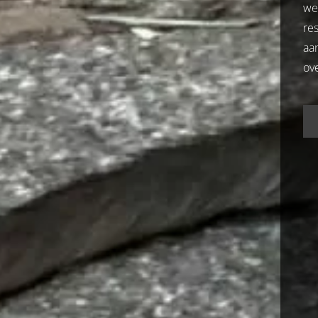
we
res
aa
ove