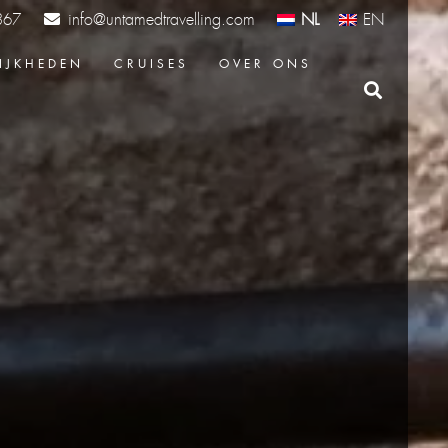
info@untamedtravelling.com
NL
EN
367
IJKHEDEN
CRUISES
OVER ONS