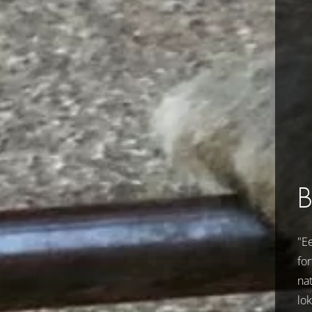
"Ee
fo
na
lo