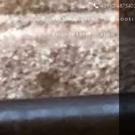
Contact
+31 (0) 487540
BESTEMMINGEN
REISMOGEL
REISVOORSTEL
BLOG