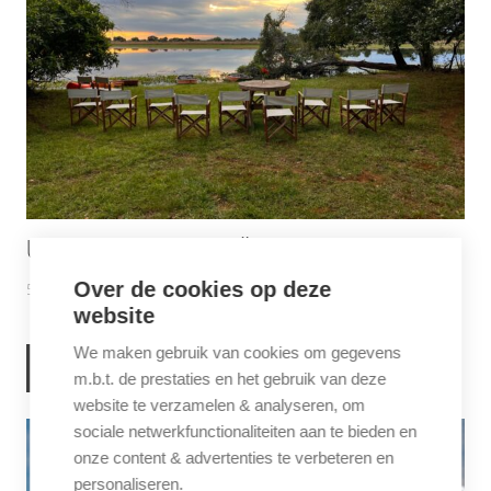
UNTAMED BRAZILIË
Over de cookies op deze
5 juni 2026
Inspiratie
,
Latijns-Amerika
website
We maken gebruik van cookies om gegevens
LEES VERDER
m.b.t. de prestaties en het gebruik van deze
website te verzamelen & analyseren, om
sociale netwerkfunctionaliteiten aan te bieden en
onze content & advertenties te verbeteren en
personaliseren.