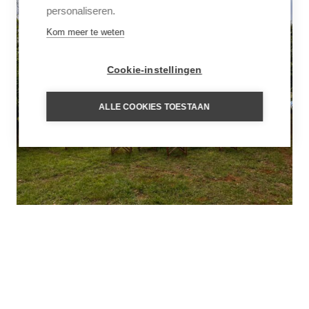
personaliseren.
Kom meer te weten
Cookie-instellingen
ALLE COOKIES TOESTAAN
UNTAMED BRAZILIË
5 juni 2026
Inspiratie
,
Latijns-Amerika
LEES VERDER