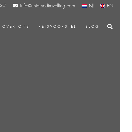
info@untamedtravelling.com
NL
EN
367
OVER ONS
REISVOORSTEL
BLOG