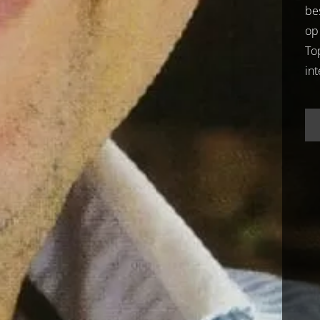
be
op
To
in