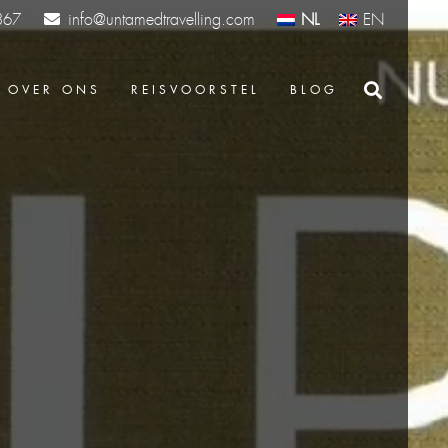
info@untamedtravelling.com
NL
EN
367
OVER ONS
REISVOORSTEL
BLOG