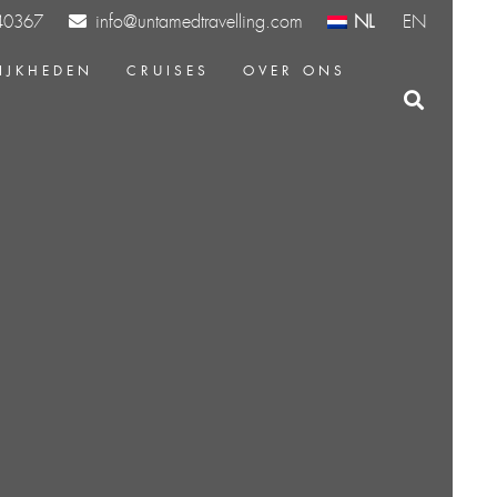
info@untamedtravelling.com
NL
EN
40367
IJKHEDEN
CRUISES
OVER ONS