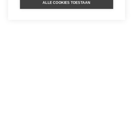
ALLE COOKIES TOESTAAN
UNTAMED BRAZILIË
5 juni 2026
Inspiratie
,
Latijns-Amerika
LEES VERDER