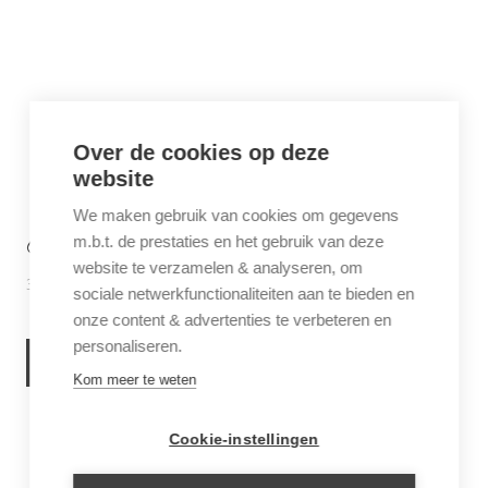
Over de cookies op deze
website
We maken gebruik van cookies om gegevens
6 THINGS TO DO IN SABA
m.b.t. de prestaties en het gebruik van deze
website te verzamelen & analyseren, om
30 juni 2026
Inspiratie
sociale netwerkfunctionaliteiten aan te bieden en
onze content & advertenties te verbeteren en
personaliseren.
LEES VERDER
Kom meer te weten
Cookie-instellingen