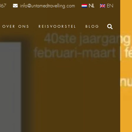
info@untamedtravelling.com
NL
EN
367
OVER ONS
REISVOORSTEL
BLOG