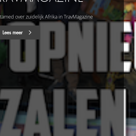
tamed over zuidelijk Afrika in TravMagazine
Lees meer