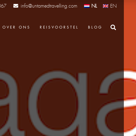
info@untamedtravelling.com
NL
EN
367
OVER ONS
REISVOORSTEL
BLOG