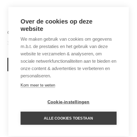
Over de cookies op deze
website
6 THINGS TO DO IN SABA
We maken gebruik van cookies om gegevens
30 juni 2026
Inspiratie
m.b.t. de prestaties en het gebruik van deze
website te verzamelen & analyseren, om
sociale netwerkfunctionaliteiten aan te bieden en
LEES VERDER
onze content & advertenties te verbeteren en
personaliseren.
Kom meer te weten
Cookie-instellingen
ALLE COOKIES TOESTAAN