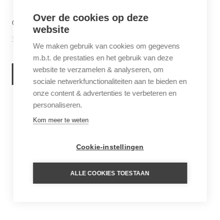
Over de cookies op deze
6 THINGS TO DO IN SABA
website
30 juni 2026
Inspiratie
We maken gebruik van cookies om gegevens
m.b.t. de prestaties en het gebruik van deze
website te verzamelen & analyseren, om
LEES VERDER
sociale netwerkfunctionaliteiten aan te bieden en
onze content & advertenties te verbeteren en
personaliseren.
Kom meer te weten
Cookie-instellingen
ALLE COOKIES TOESTAAN