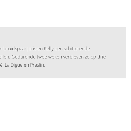
bruidspaar Joris en Kelly een schitterende
hellen. Gedurende twee weken verbleven ze op drie
, La Digue en Praslin.