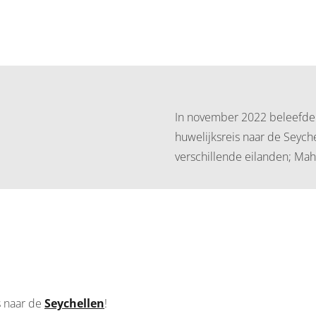
In november 2022 beleefden 
huwelijksreis naar de Seyc
verschillende eilanden; Mahé
s naar de
Seychellen
!