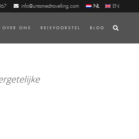
info@untamedtravelling.com
NL
EN
367
OVER ONS
REISVOORSTEL
BLOG
rgetelijke