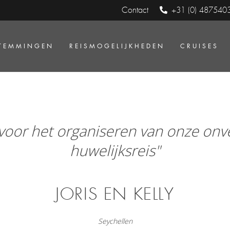
Contact
+31 (0) 487540
TEMMINGEN
REISMOGELIJKHEDEN
CRUISES
voor het organiseren van onze onve
huwelijksreis"
JORIS EN KELLY
Seychellen