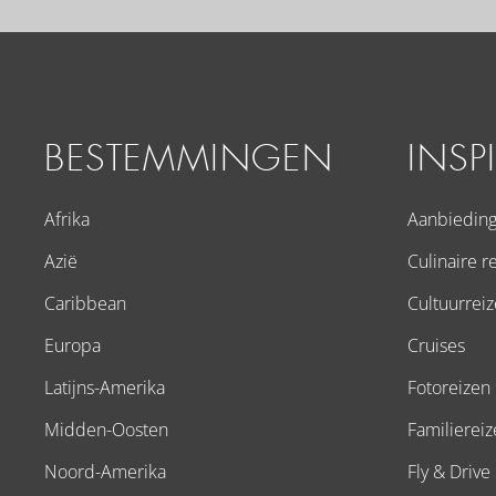
BESTEMMINGEN
INSP
Afrika
Aanbiedin
Azië
Culinaire r
Caribbean
Cultuurrei
Europa
Cruises
Latijns-Amerika
Fotoreizen
Midden-Oosten
Familierei
Noord-Amerika
Fly & Drive