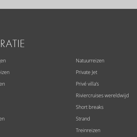
IRATIE
gen
Natuurreizen
eizen
Private Jet
zen
Privé villa’s
Riviercruises wereldwijd
Short breaks
zen
Strand
Treinreizen