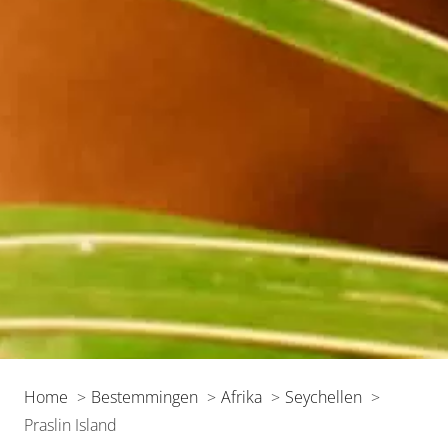
Home
Bestemmingen
Afrika
Seychellen
Praslin Island