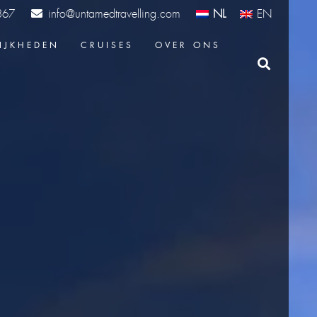
info@untamedtravelling.com
NL
EN
367
IJKHEDEN
CRUISES
OVER ONS