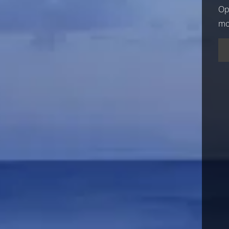
Op 
mo