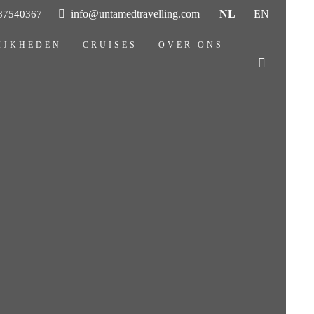
info@untamedtravelling.com
NL
EN
487540367
IJKHEDEN
CRUISES
OVER ONS