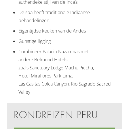
authentieke stijl van de Inca’s
De spa heeft traditionele Indiaanse
behandelingen.
Eigentijdse keuken van de Andes
Gunstige ligging
Combineer Palacio Nazarenas m
et
andere
Belmond
Hotels
zoals
Sanctuary
Lodge
Machu
Picchu
,
H
otel
Miraflores
Park Lima,
Las
Casitas
Colca
Canyon,
Rio Sagrado Sacred
Valley
RONDREIZEN PERU