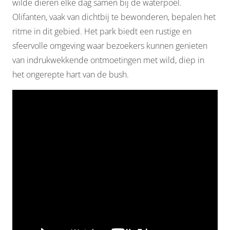
wilde dieren elke dag samen bij de waterpoel.
Olifanten, vaak van dichtbij te bewonderen, bepalen het
ritme in dit gebied. Het park biedt een rustige en
sfeervolle omgeving waar bezoekers kunnen genieten
van indrukwekkende ontmoetingen met wild, diep in
het ongerepte hart van de bush.