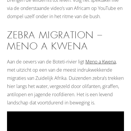
via de onderstaande video’s van Africam op YouTube en
dompel uzelf onder in het ritme van de bush.
ZEBRA MIGRATION –
MENO A KWENA
Aan de oevers van de Boteti-rivier ligt
Meno a Kwena
,
met uitzicht op een van de meest indrukwekkende
migraties van Zuidelijk Afrika. Duizenden zebra’s trekken
hier langs het water, vergezeld door olifanten, giraffen,
antilopen en jagende roofdieren. Het is een levend
landschap dat voortdurend in beweging is.