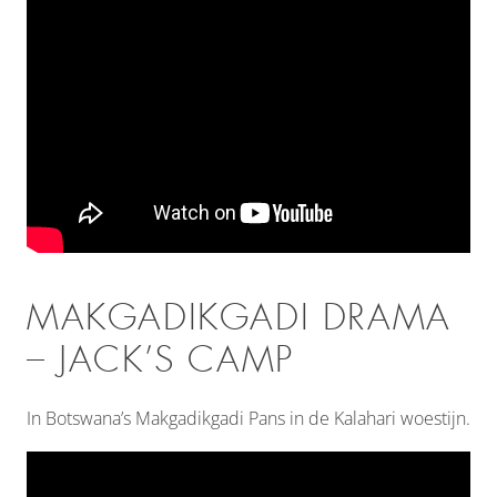
MAKGADIKGADI DRAMA
– JACK’S CAMP
In Botswana’s Makgadikgadi Pans in de Kalahari woestijn.