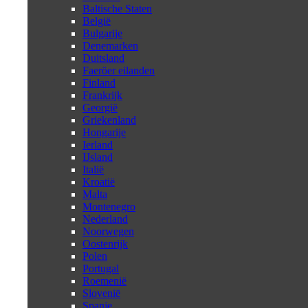
Baltische Staten
België
Bulgarije
Denemarken
Duitsland
Faeröer eilanden
Finland
Frankrijk
Georgië
Griekenland
Hongarije
Ierland
IJsland
Italië
Kroatië
Malta
Montenegro
Nederland
Noorwegen
Oostenrijk
Polen
Portugal
Roemenië
Slovenië
Spanje