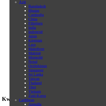
Azië
Bangladesh
Bhutan
Cambodja
China
Filipijnen
India
Indonesië
Japan
Kirgistan
Laos
Malediven
Maleisië
Mongolië
Nepal
Oezbekistan
Singapore
Sri Lanka
Taiwan
Thailand
Tibet
Vietnam
Zuid-Korea
Kwazulu Natal in drie dagen
Caribbean
Anguilla