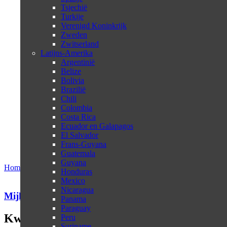
Tsjechië
Turkije
Verenigd Koninkrijk
Zweden
Zwitserland
Latijns-Amerika
Argentinië
Belize
Bolivia
Brazilië
Chili
Colombia
Costa Rica
Ecuador en Galapagos
El Salvador
Frans-Guyana
Guatemala
Guyana
Home
Blog
Reiservaringen
Kwazulu Natal in drie dagen
Honduras
Mexico
Nicaragua
Mijke van Sanden
Panama
Paraguay
Kwazulu Natal in drie dagen
Peru
Suriname