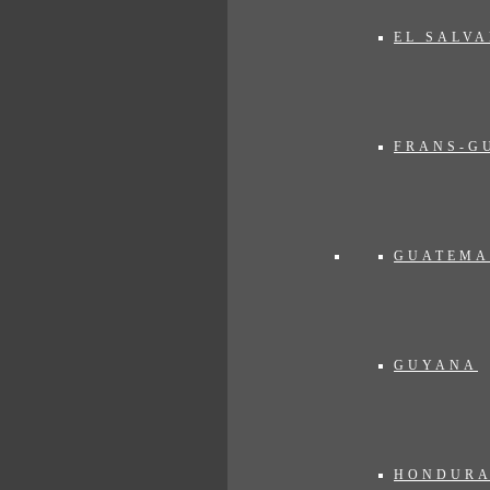
EL SALV
FRANS-G
GUATEMA
GUYANA
HONDUR