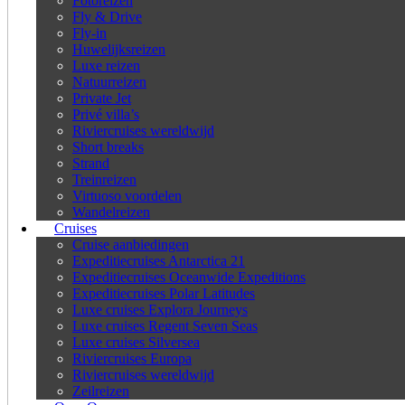
Fotoreizen
Fly & Drive
Fly-in
Huwelijksreizen
Luxe reizen
Natuurreizen
Private Jet
Privé villa’s
Riviercruises wereldwijd
Short breaks
Strand
Treinreizen
Virtuoso voordelen
Wandelreizen
Cruises
Cruise aanbiedingen
Expeditiecruises Antarctica 21
Expeditiecruises Oceanwide Expeditions
Expeditiecruises Polar Latitudes
Luxe cruises Explora Journeys
Luxe cruises Regent Seven Seas
Luxe cruises Silversea
Riviercruises Europa
Riviercruises wereldwijd
Zeilreizen