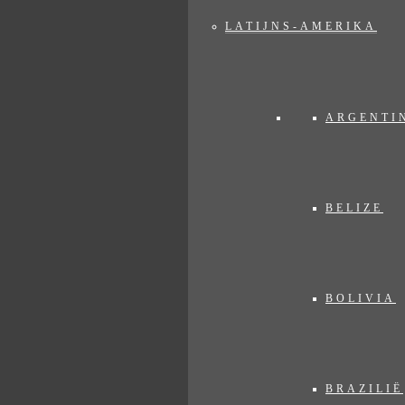
. Nu al?! Het is Jozef. Wat heeft díe nu weer zo vroeg! Zuid-Afrika?
LATIJNS-AMERIKA
dagen om Kwazulu Natal te ontdekken.
ARGENTI
BELIZE
BOLIVIA
BRAZILIË