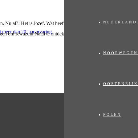
NEDERLAND
. Nu al?! Het is Jozef. Wat heeft díe nu weer zo vroeg! Zuid-Afrika?
dagen om Kwazulu Natal te ontdekken.
NOORWEGEN
OOSTENRIJ
POLEN