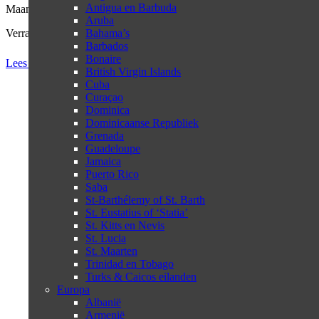
Antigua en Barbuda
Maandagmorgen, 7:55 uur. Het gebruikelijke ochtendhumeur. Telefoon
Aruba
Verrassing! Voorafgaand aan een travelshow in Durban heb ik drie 
Bahama’s
Barbados
Bonaire
Lees meer
British Virgin Islands
Cuba
Curaçao
Dominica
Dominicaanse Republiek
Grenada
Guadeloupe
Jamaica
Puerto Rico
Saba
St-Barthélemy of St. Barth
St. Eustatius of ‘Statia’
St. Kitts en Nevis
St. Lucia
St. Maarten
Trinidad en Tobago
Turks & Caicos eilanden
Europa
Albanië
Armenië