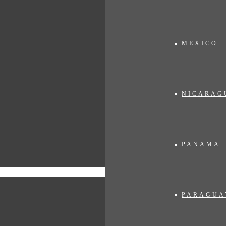
. Nu al?! Het is Jozef. Wat heeft díe nu weer zo vroeg! Zuid-Afrika?
dagen om Kwazulu Natal te ontdekken.
MEXICO
st te pinnen en direct het hotel op te zoeken. En nee, geen hulp aan t
kan die aardige meneer mij best even laten vertellen waar ‘t hotel is.
teeds ongemakkelijker te voelen. Afijn, het gaat goed. Na een kort nach
k beleef. Wat raar om de enige blanke te zijn!
NICARAG
PANAMA
PARAGUA