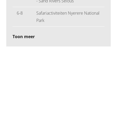
- Sand Rivers Selous
6-8
Safariactiviteiten Nyerere National
Park
Toon meer