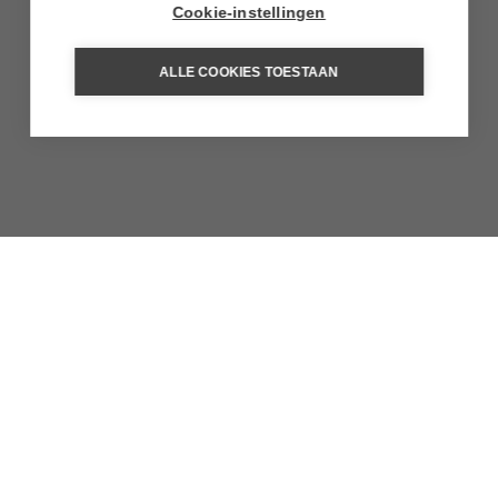
Cookie-instellingen
ALLE COOKIES TOESTAAN
AUBERGE SAINT-ANTOINE
Meer dan een boutique hotel in het centrum van de
oude stad van Quebec-City. Honderden
kunstvoorwerpen uit de Franse en…
MEER INFORMATIE