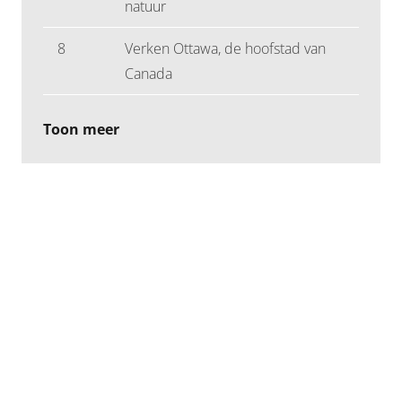
natuur
8
Verken Ottawa, de hoofstad van
Canada
Toon meer