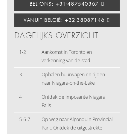
BEL ONS: +31-487540367
VANUIT BELGIË: +32-38087146
DAGELIJKS OVERZICHT
1-2
Aankomst in Toronto en
verkenning van de stad
3
Ophalen huurwagen en rijden
naar Niagara-on-the-Lake
4
Ontdek de imposante Niagara
Falls
5-6-7
Op weg naar Algonquin Provincial
Park. Ontdek de uitgestrekte