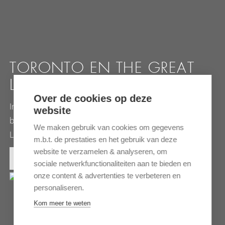
TORONTO EN THE GREAT
LAKES
Over de cookies op deze
In de meest zuidelijke punt van Canada ligt de
website
bruisende stad Toronto. Het is de poort naar de Great
We maken gebruik van cookies om gegevens
Lakes…
m.b.t. de prestaties en het gebruik van deze
website te verzamelen & analyseren, om
MEER INFORMATIE
sociale netwerkfunctionaliteiten aan te bieden en
onze content & advertenties te verbeteren en
personaliseren.
Kom meer te weten